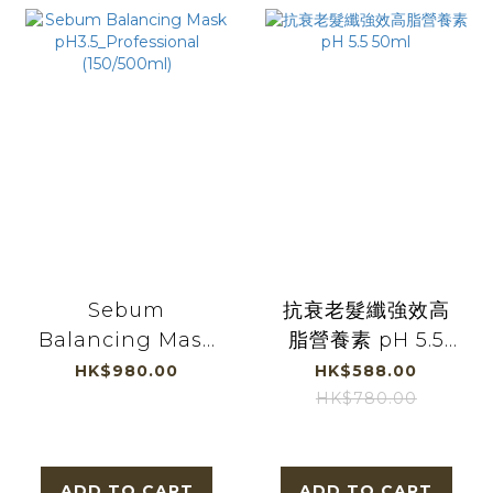
Sebum
抗衰老髮纖強效高
Balancing Mask
脂營養素 pH 5.5
pH3.5_Professional
50ml
HK$980.00
HK$588.00
(150/500ml)
HK$780.00
ADD TO CART
ADD TO CART