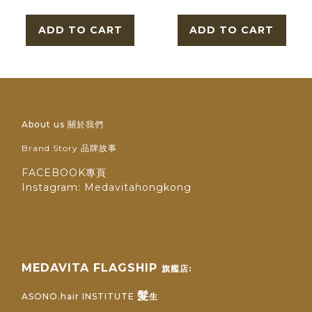
ADD TO CART
ADD TO CART
About us 關於我們
Brand Story 品牌故事
FACEBOOK專頁
Instagram: Medavitahongkong
MEDAVITA FLAGSHIP
旗艦店:
髮
ASONO.hair INSTITUTE
生