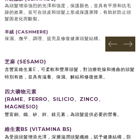
為頭髮增添強烈的光澤和強度，保護顏色，並具有平滑和抗毛
躁的效果。並可在頭皮和頭髮上形成保護屏障，有助於防止頭
髮因老化而斷裂。
羊絨 (CASHMERE)
保濕、撫平、調理、提亮及修復健康頭髮結構。
prev
next
芝麻 (
SESAMO)
含豐富維生素E，可柔軟和豐厚頭髮，對治療乾燥和捲曲的頭髮
特別有效，並具有滋養、保濕、解結和修復效果。
四大礦物元素
(RAME、FERRO、SILICIO、
ZINCO、
MAGNESIO)
豐富銅、鐵、矽、鋅、鎂元素，為頭髮提供必要的營養。
維生素B5 (VITAMINA B5)
為受損頭髮增添光澤，深層滋潤頭髮纖維，賦予健康結構，防