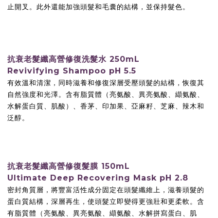
止開叉。此外還能加強頭髮和毛囊的結構，並保持髮色。
抗衰老髮纖高營修復洗髮水
250mL
Revivifying Shampoo
pH 5.5
有效溫和清潔，同時滋養和修復深層受壓頭髮的結構，恢復其
自然強度和光澤。含有脂質體（亮氨酸、異亮氨酸、纈氨酸、
水解蛋白質、肌酸）、香茅、印加果、亞麻籽、芝麻、辣木和
泛醇。
150mL
抗衰老髮纖高營修復髮膜
Ultimate Deep Recovering Mask
pH 2.8
密封角質層，將豐富活性成分固定在頭髮纖維上，滋養頭髮的
蛋白質結構，深層再生，使頭髮立即變得更強壯和更柔軟。含
有脂質體（亮氨酸、異亮氨酸、纈氨酸、水解拼寫蛋白、肌