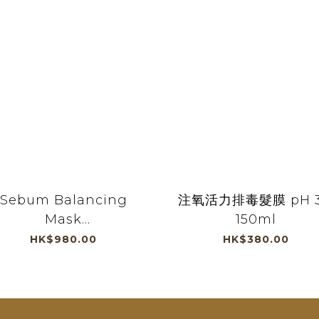
Sebum Balancing
注氧活力排毒髮膜 pH 3
Mask
150ml
pH3.5_Professional
HK$980.00
HK$380.00
(150/500ml)