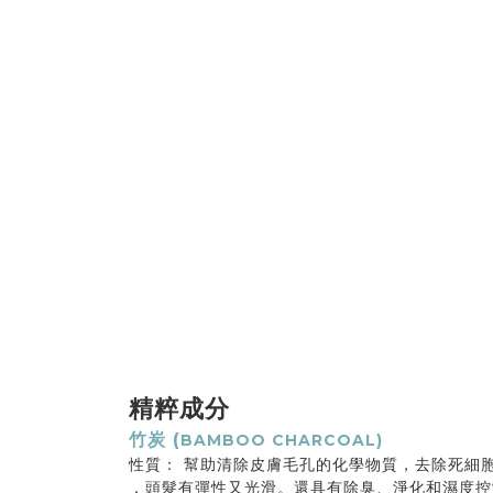
精粹成分
竹炭 (
BAMBOO CHARCOAL)
性質： 幫助清除皮膚毛孔的化學物質，去除死細
，頭髮有彈性又光滑。還具有除臭、淨化和濕度控