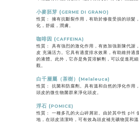
小麥胚芽 (
GERME DI GRANO)
性質： 擁有抗斷裂作用，有助於修復受損的頭髮
化，舒緩，潤膚。
咖啡因 (
CAFFEINA)
性質： 具有強烈的激化作用，有效加強新陳代謝
皮 充滿活力。它具有適度排水效果，有助維持適
的液體。此外，它亦是角質溶解劑，可以促進死細
觀。
白千層屬（茶樹）(
Melaleuca)
性質： 抗菌和防腐劑。具有溫和自然的淨化作用
頭皮的微生物菌群來淨化頭皮。
浮石 (
POMICE)
性質： 一種多孔的火山碎屑岩。由於其中性 pH
地，在頭皮清潔時，可有效為頭皮補充礦物質和溫