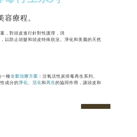
美容療程。
方案，對頭皮進行針對性護理，消
染，以防止頭髮和頭皮特殊狀況。淨化和美麗的天然
。
的一種
全新治療方案
：注氧活性炭排毒再生系列。
活性成分的
淨化
、
活化
和
再生
的協同作用，讓頭皮和
prev
next