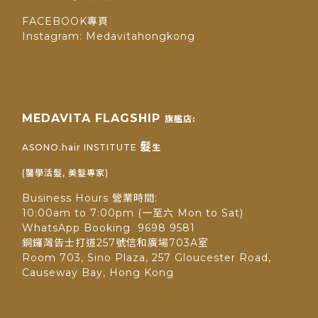
FACEBOOK專頁
Instagram: Medavitahongkong
MEDAVITA FLAGSHIP
旗艦店:
髮
ASONO.hair INSTITUTE
生
(醫學活髮, 美髮專家)
Business Hours 營業時間:
10:00am to 7:00pm (一至六 Mon to Sat)
WhatsApp Booking 9698 9581
銅鑼灣告士打道257號信和廣場703A室
Room 703, Sino Plaza, 257 Gloucester Road,
Causeway Bay, Hong Kong