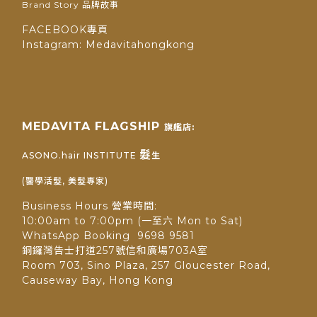
Brand Story 品牌故事
FACEBOOK專頁
Instagram: Medavitahongkong
MEDAVITA FLAGSHIP
旗艦店:
髮
ASONO.hair INSTITUTE
生
(醫學活髮, 美髮專家)
Business Hours 營業時間:
10:00am to 7:00pm (一至六 Mon to Sat)
WhatsApp Booking 9698 9581
銅鑼灣告士打道257號信和廣場703A室
Room 703, Sino Plaza, 257 Gloucester Road,
Causeway Bay, Hong Kong