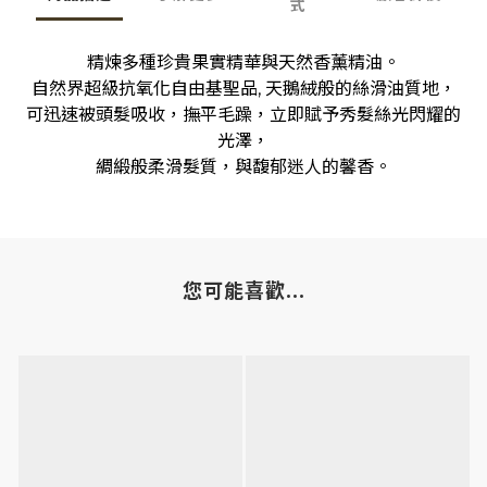
式
精煉多種珍貴果實精華與天然香薰精油。
自然界超級抗氧化自由基聖品, 天鵝絨般的絲滑油質地，
可迅速被頭髮吸收，撫平毛躁，立即賦予秀髮絲光閃耀的
光澤，
綢緞般柔滑髮質，與馥郁迷人的馨香。
您可能喜歡...