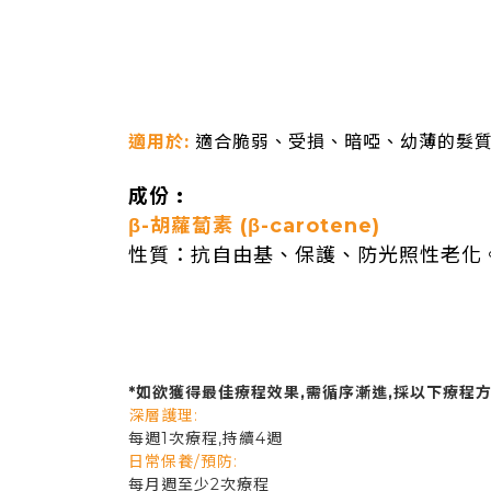
適用於:
適合脆弱、受損、暗啞、幼薄的髮
成份 :
β-胡蘿蔔素 (β-carotene)
性質：抗自由基、保護、防光照性老化
*如欲獲得最佳療程效果,需循序漸進,採以下療程方
深層護理:
每週1次療程,持續4週
日常保養/預防:
每月週至少2次療程