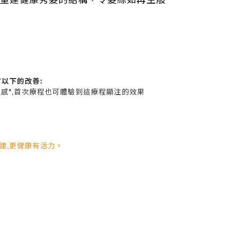
重建健康秀髮的結構，令髮絲如再生般
以下的改善:
盈感*,首次療程也可體驗到這療程顯注的效果
建,更健康有活力。