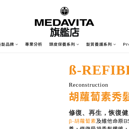
業美髮品牌
專業分析
頭皮保養系列
髮質養護系列
P
ß-REFIB
Reconstruction
胡蘿蔔素秀
修復、再生，恢復健
β-胡蘿蔔素
及維他命原B