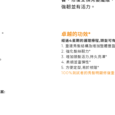
養，修復受損秀髮纖維，
強韌並有活力。
質。
卓越的功效*
經過4星期的護理療程,頭髮可有
1. 重建秀髮結構及增加整體豐
2. 強化髮絲靭力*
3. 增加頭髮活力,持久亮澤*
。
4. 柔順並富彈性*
5. 方便定型,易於梳理*
100%測試者的秀髮明顯修復重
案: